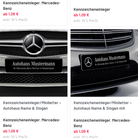
Kennzeicheneinleger
,
Mercedes-
Benz
Kennzeicheneinleger
ab
1,09
€
ab
1,09
€
exkl. 19 % MwSt.
exkl. 19 % MwSt.
Anpassen
Anpassen
Kennzeicheneinleger/Miniletter –
Kennzeicheneinleger/Miniletter –
Autohaus Name & Slogan
Autohaus Name & Slogan mit
Mercedes-Benz Logo
Kennzeicheneinleger
,
Mercedes-
Kennzeicheneinleger
,
Mercedes-
Benz
Benz
ab
1,09
€
ab
1,09
€
exkl. 19 % MwSt.
exkl. 19 % MwSt.