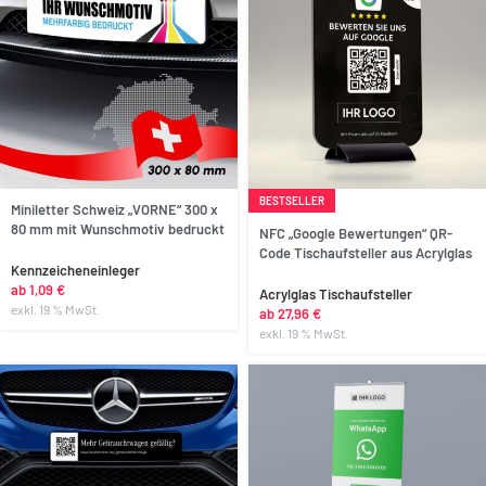
BESTSELLER
Anpassen
Miniletter Schweiz „VORNE“ 300 x
80 mm mit Wunschmotiv bedruckt
NFC „Google Bewertungen“ QR-
Code Tischaufsteller aus Acrylglas
Kennzeicheneinleger
ab
1,09
€
Acrylglas Tischaufsteller
exkl. 19 % MwSt.
ab
27,96
€
exkl. 19 % MwSt.