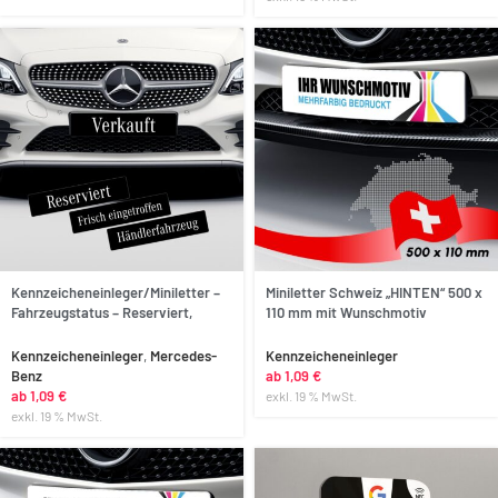
Anpassen
Kennzeicheneinleger/Miniletter –
Miniletter Schweiz „HINTEN“ 500 x
Fahrzeugstatus – Reserviert,
110 mm mit Wunschmotiv
Verkauft, Frisch eingetroffen
bedruckt
Kennzeicheneinleger
,
Mercedes-
Kennzeicheneinleger
Benz
ab
1,09
€
ab
1,09
€
exkl. 19 % MwSt.
exkl. 19 % MwSt.