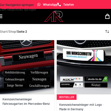
WhatsApp
Telefon
Zur Navigation springen
Zum Hauptinhalt springen
Start
/
Shop
/
Seite 2
BESTSELLER
Kennzeicheneinleger
Fahrzeugarten im Mercedes-Benz
Anpassen
Kennzeicheneinleger mit Logo ·
Design
Made in Germany