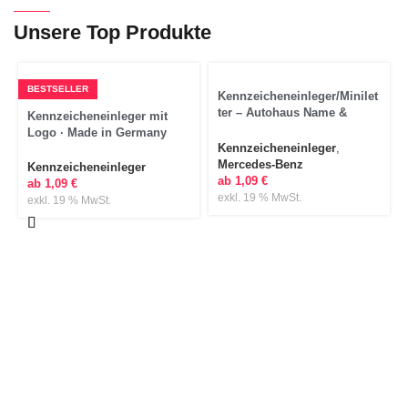
Unsere Top Produkte
BESTSELLER
Anpassen
Kennzeicheneinleger/Minilet
ter – Autohaus Name &
Anpassen
Kennzeicheneinleger mit
Slogan
Logo · Made in Germany
Kennzeicheneinleger
,
Mercedes-Benz
Kennzeicheneinleger
ab
1,09
€
ab
1,09
€
exkl. 19 % MwSt.
exkl. 19 % MwSt.