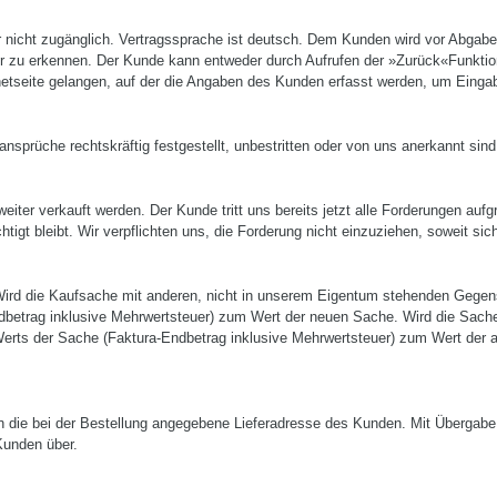
nicht zu­gänglich. Vertragssprache ist deutsch. Dem Kunden wird vor Abgabe se
 zu erkennen. Der Kunde kann entweder durch Aufrufen der »Zurück«­Funktion 
etseite gelangen, auf der die Angaben des Kunden erfasst werden, um Eingabe
nsprüche rechtskräftig festgestellt, unbestritten oder von uns anerkannt sind
er verkauft werden. Der Kunde tritt uns bereits jetzt alle Forderungen aufg
gt bleibt. Wir verpflichten uns, die For­derung nicht einzuziehen, soweit sich
Wird die Kauf­sache mit anderen, nicht in unserem Eigentum stehenden Gegens
dbetrag inklusive Mehrwertsteuer) zum Wert der neuen Sache. Wird die Sache
Werts der Sache (Faktura-­Endbetrag inklusive Mehr­wertsteuer) zum Wert de
 die bei der Bestellung angegebene Lieferadresse des Kunden. Mit Übergabe 
Kunden über.