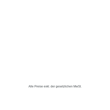
Kontaktieren Sie uns
Telefon:
+49 8532 92 31 35
Mobil:
+49 171 888 06 92
Whatsapp:
+49 8532 92 31 35
E-Mail:
info@autohausreklame.de
Webseite:
www.autohausreklame.de
Täglich von 07.00 bis 22.00 Uhr
Impressum
·
Datenschutz
·
AGB´s
2024 © Autohausreklame
Alle Preise exkl. der gesetzlichen MwSt.