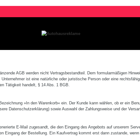
gänzende AGB werden nicht Vertragsbestandteil. Dem formularmäßigen Hinwe
Unternehmer ist eine natürliche oder juristische Person oder eine rechtsfähi
en Tätigkeit handelt, § 14 Abs. 1 BGB.
 Bezeichnung »In den Warenkorb« ein. Der Kunde kann wählen, ob er ein Benutz
 unsere Daten­schutzerklärung) sowie Auswahl der Zahlungs­weise und der Ver
ierte E-­Mail zugesandt, die den Eingang des Angebots auf unserem Server be
n Eingang der Bestellung. Ein Kauf­vertrag kommt erst dann zustande, wenn d