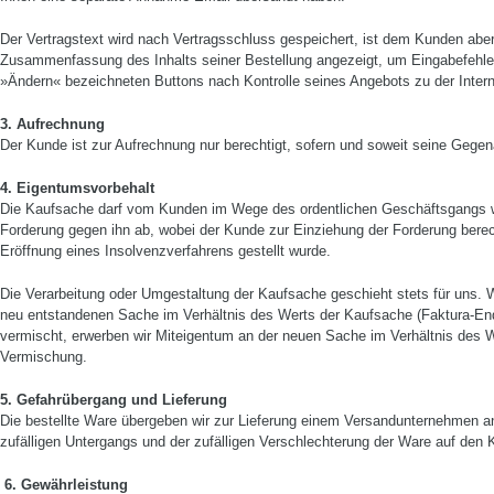
Der Vertragstext wird nach Vertragsschluss gespeichert, ist dem Kunden aber 
Zusammenfas­sung des Inhalts seiner Bestellung angezeigt, um Eingabefehler
»Ändern« bezeichneten But­tons nach Kontrolle seines Angebots zu der Intern
3. Aufrechnung
Der Kunde ist zur Aufrechnung nur berechtigt, sofern und soweit seine Gegena
4. Eigentumsvorbehalt
Die Kaufsache darf vom Kunden im Wege des ordentlichen Geschäftsgangs weit
Forderung gegen ihn ab, wobei der Kunde zur Einziehung der Forderung berechti
Eröffnung eines Insolvenzverfahrens gestellt wurde.
Die Verarbeitung oder Umgestaltung der Kauf­sache geschieht stets für uns. 
neu entstandenen Sache im Verhältnis des Werts der Kaufsache (Faktura-­En
vermischt, erwerben wir Miteigentum an der neuen Sache im Verhältnis des 
Vermischung.
5. Gefahrübergang und Lieferung
Die bestellte Ware übergeben wir zur Lieferung einem Versandunternehmen an
zufälligen Untergangs und der zufälligen Verschlechte­rung der Ware auf den 
6. Gewährleistung