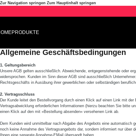
Zur Navigation springen
Zum Hauptinhalt springen
HOME
PRODUKTE
Allgemeine Geschäftsbedingungen
1. Geltungsbereich
Unsere AGB gelten ausschließlich. Abwei­chende, entgegenstehende oder er
widersprochen. Kun­den im Sinn dieser AGB sind ausschließlich Unternehmer. 
Rechtsgeschäfts in Ausübung ihrer gewerbli­chen oder selbständigen beruflich
2. Vertragsschluss
Der Kunde leitet den Bestellvorgang durch einen Klick auf einen Link mit der
Vertragsabwicklung erforderlichen Informatio­nen (hierzu beachten Sie bitte
einen Klick auf den mit »Bestellung absenden« versehenen Link ab.
Dem Kunden wird unmittelbar nach Abgabe des Angebots eine automatisch gener
noch keine Annahme des Vertragsangebots dar, sondern informiert nur über de
Ihnen eine separate Annahme­-E­Mail über­sandt haben.