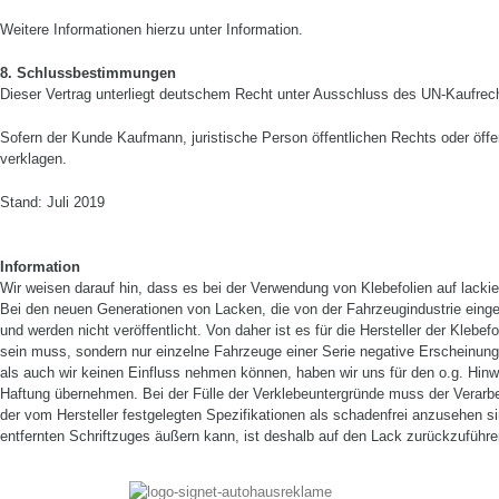
Weitere Informationen hierzu unter Information.
8. Schlussbestimmungen
Dieser Vertrag unterliegt deutschem Recht unter Ausschluss des UN­-Kaufrec
Sofern der Kunde Kaufmann, juristische Per­son öffentlichen Rechts oder öff
verklagen.
Stand: Juli 2019
Information
Wir weisen darauf hin, dass es bei der Verwendung von Klebefolien auf lack
Bei den neuen Generationen von Lacken, die von der Fahrzeugindustrie eing
und werden nicht veröffentlicht. Von daher ist es für die Hersteller der Klebef
sein muss, sondern nur einzelne Fahrzeuge einer Serie negative Erscheinunge
als auch wir keinen Einfluss nehmen können, haben wir uns für den o.g. Hin
Haftung übernehmen. Bei der Fülle der Verklebeuntergründe muss der Verarbeit
der vom Hersteller festgelegten Spezifikationen als schadenfrei anzusehen s
entfernten Schriftzuges äußern kann, ist deshalb auf den Lack zurückzuführen, 