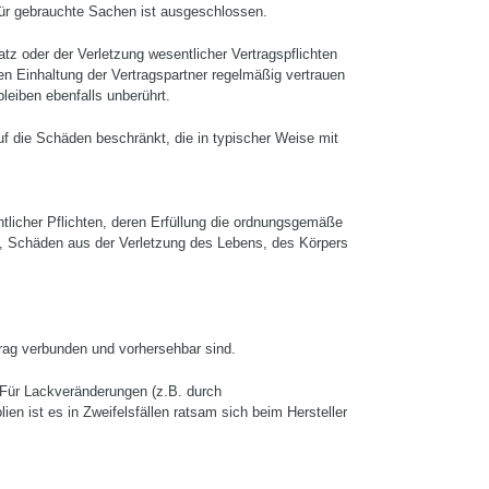
für gebrauchte Sachen ist ausgeschlossen.
atz oder der Verletzung wesentlicher Vertragspflichten
n Einhaltung der Vertragspartner regelmä­ßig vertrauen
leiben ebenfalls unberührt.
auf die Schäden beschränkt, die in typischer Wei­se mit
ntlicher Pflichten, deren Erfüllung die ordnungsgemäße
ren, Schäden aus der Verletzung des Lebens, des Körpers
trag verbunden und vorherseh­bar sind.
 Für Lackveränderungen (z.B. durch
n ist es in Zweifelsfällen ratsam sich beim Hersteller