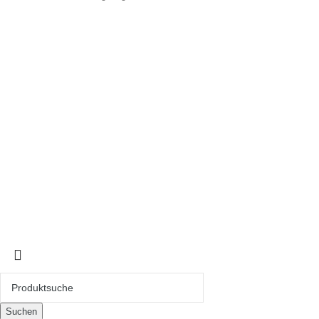
Ihre Spezialisten für maßgeschneiderte Lösungen für die
Automobilbranche. Wir verstehen die Bedeutung von Individualität
und Markenpräsenz im Autohausgeschäft. Qualität steht bei uns
an erster Stelle, deshalb sind all unsere Produkte MADE IN
GERMANY 🇩🇪.
Suchen