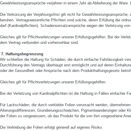
Gewährleistungsansprüche verjähren in einem Jahr ab Ablieferung der Ware. 
Die Verkürzung der Verjährungsfrist gilt nicht für Gewährleistungsansprüche, d
beruhen. Ver­tragswesentliche Pflichten sind solche, deren Erfüllung die ord
darf (Kardinalpflichten). Scha­densersatzansprüche wegen der Verletzung von
Gleiches gilt für Pflichtverletzungen unserer Erfüllungsgehilfen. Bei der Verle
dem Vertrag verbunden und vorherseh­bar sind.
7. Haftungsbegrenzung
Wir schließen die Haftung für Schäden, die durch einfache Fahrlässigkeit veru
Durchführung des Vertrags überhaupt erst ermöglicht und auf deren Einhaltung 
oder der Gesundheit oder An­sprüche nach dem Produkthaftungsgesetz betrof
Gleiches gilt für Pflichtverletzungen unserer Erfüllungsgehilfen.
Bei der Verletzung von Kardinalpflichten ist die Haftung in Fällen einfacher 
Für Lackschäden, die durch verklebte Folien verursacht werden, übernehmen w
Alterungsdifferenzen, Grundierungsschwächen, Pigmentwanderungen oder Kleber
der Folien zu vergewissern, ob das Produkt für die von ihm vorgesehene Anw
Die Verklebung der Folien erfolgt generell auf eigenes Risiko.