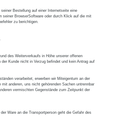
iner Bestel­lung auf einer Internetseite eine
seiner Browser­Software oder durch Klick auf die mit
fehler zu berichtigen.
.
rund des Weiterverkaufs in Höhe unserer offenen
 der Kun­de nicht in Verzug befindet und kein Antrag auf
tänden verarbeitet, erwer­ben wir Miteigentum an der
 mit anderen, uns nicht gehörenden Sachen un­trennbar
r anderen vermischten Gegenstände zum Zeitpunkt der
der Ware an die Trans­portperson geht die Gefahr des