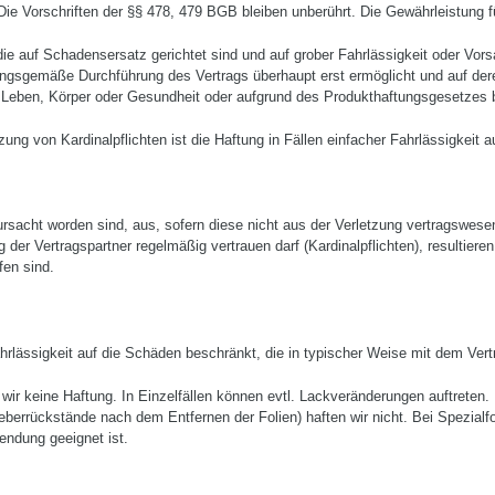
Die Vorschriften der §§ 478, 479 BGB bleiben unberührt. Die Gewährleistung 
ie auf Scha­densersatz gerichtet sind und auf grober Fahr­lässigkeit oder Vors
nungsgemäße Durchführung des Vertrags überhaupt erst ermöglicht und auf dere
 Leben, Körper oder Gesundheit oder auf­grund des Produkthaftungsgesetzes b
tzung von Kardinalpflichten ist die Haftung in Fällen einfacher Fahrlässigkeit 
rsacht wor­den sind, aus, sofern diese nicht aus der Ver­letzung vertragswese
der Vertragspartner regelmä­ßig vertrauen darf (Kardinalpflichten), resultie­
fen sind.
Fahrlässigkeit auf die Schäden beschränkt, die in typischer Wei­se mit dem Ver
ir keine Haftung. In Einzelfällen können evtl. Lackveränderungen auftreten.
rückstände nach dem Entfernen der Folien) haften wir nicht. Bei Spezialfolie
endung geeignet ist.