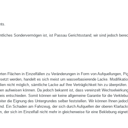
hts.
entliches Son­dervermögen ist, ist Passau Gerichtsstand; wir sind jedoch ber
ierten Flächen in Einzelfällen zu Veränderungen in Form von Aufquellungen,
esetzt werden, handelt es sich meist um wasserbasierende Lacke. Modifikati
olien nicht möglich, sämtliche Lacke auf Ihre Verträglichkeit hin zu überprüfen
n aufweisen können. Da jedoch bekannt ist, dass vereinzelt Wechselwirkungen
weis entschieden. Somit können wir keine allgemeine Garantie für die Verkle
er die Eignung des Untergrundes selber feststellen. Wir können Ihnen jedoch 
ind. Ein Schaden am Fahrzeug, der sich durch Aufquellen der oberen Klarlack
der sich im Einzelfall nicht mehr in gleicherweise für eine Beklebung eignet, 