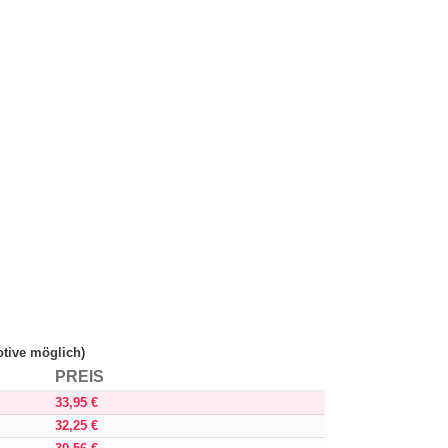
otive möglich)
PREIS
33,95
€
32,25
€