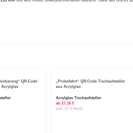
x 210 mm
und wird mittels Direktdruckverfahren bedruckt. Dank des Drucks a
reinbarung“ QR-Code
„Probefahrt“ QR-Code Tischaufsteller
 Acrylglas
aus Acrylglas
teller
Acrylglas Tischaufsteller
ab
27,16
€
exkl. 19 % MwSt.