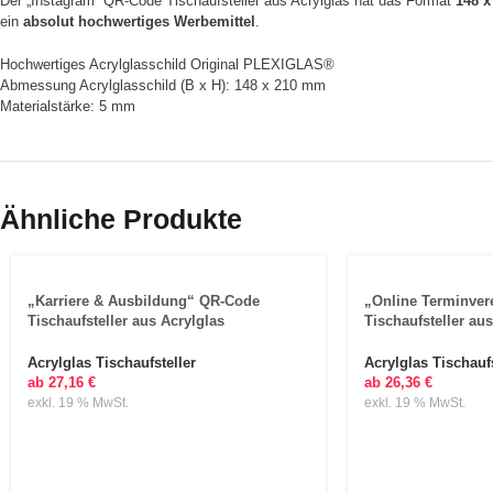
Der „Instagram“ QR-Code Tischaufsteller aus Acrylglas hat das Format
148 
ein
absolut hochwertiges Werbemittel
.
Hochwertiges Acrylglasschild Original PLEXIGLAS®
Abmessung Acrylglasschild (B x H): 148 x 210 mm
Materialstärke: 5 mm
Ähnliche Produkte
„Karriere & Ausbildung“ QR-Code
„Online Terminve
Tischaufsteller aus Acrylglas
Tischaufsteller aus
Acrylglas Tischaufsteller
Acrylglas Tischaufs
ab
27,16
€
ab
26,36
€
exkl. 19 % MwSt.
exkl. 19 % MwSt.