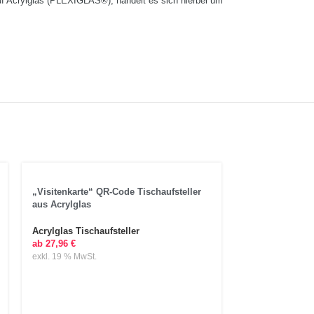
uf Acrylglas (PLEXIGLAS®), handelt es sich hierbei um
„Visitenkarte“ QR-Code Tischaufsteller
aus Acrylglas
Acrylglas Tischaufsteller
ab
27,96
€
exkl. 19 % MwSt.