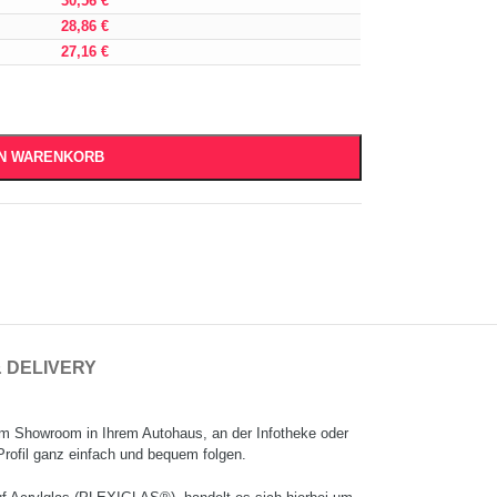
30,56
€
28,86
€
27,16
€
EN WARENKORB
& DELIVERY
em Showroom in Ihrem Autohaus, an der Infotheke oder
rofil ganz einfach und bequem folgen.