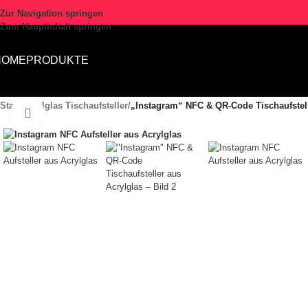
Zur Navigation springen
Zum Hauptinhalt springen
HOME
PRODUKTE
Start
/
Acrylglas Tischaufsteller
/
„Instagram“ NFC & QR-Code Tischaufstell
Zum Vergrößern klicken